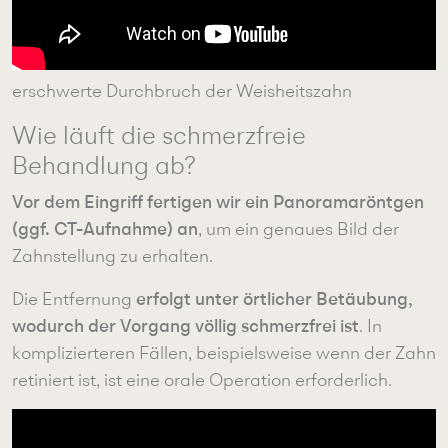
erschwerte Durchbruch der Weisheitszahn
Wie läuft die schmerzfreie
Behandlung ab?
Vor dem Eingriff fertigen wir ein Panoramaröntgen
(ggf. CT-Aufnahme) an
, um ein genaues Bild der
Zahnstellung zu erhalten.
erfolgt unter örtlicher Betäubung,
Die Entfernung
wodurch der Vorgang völlig schmerzfrei ist
. In
komplizierteren Fällen, beispielsweise wenn der Zahn
retiniert ist, ist eine orale Operation erforderlich.