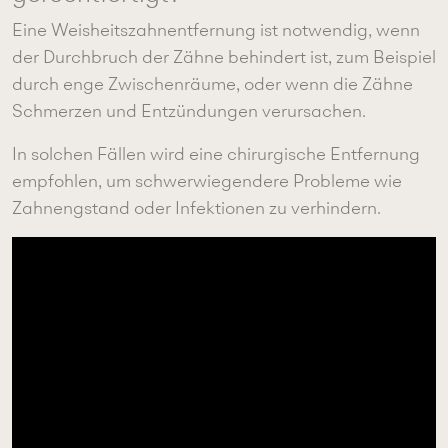
Eine Weisheitszahnentfernung ist notwendig, wenn
der Durchbruch der Zähne behindert ist, zum Beispiel
durch enge Zwischenräume, oder wenn die Zähne
Schmerzen und Entzündungen verursachen.
In solchen Fällen wird eine chirurgische Entfernung
empfohlen, um schwerwiegendere Probleme wie
Zahnengstand oder Infektionen zu verhindern.