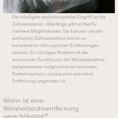
Der häufigste oralchirurgische Eingriff ist die
Zahnextraktion. Allerdings gibt es hierfür
mehrere Möglichkeiten: Sie können von der
einfachen Zahnextraktion bis hin zu
komplexeren chirurgischen Entfernungen
reichen. Ein häufiges Problem ist der
erschwerte Durchbruch der Weisheitszähne,
beispielsweise aufgrund eines schmalen
Kieferknochens, sodass eine operative
Entfernung angeraten ist.
Wann ist eine
Weisheitszahnentfernung
gerechtfertigt?