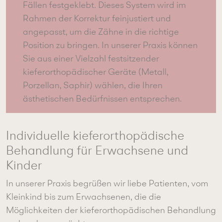
Fällen festgeklebt. Dieses System wird im
Rahmen der Korrektur feinjustiert und
angepasst, um die Zähne in die richtige
Position zu bringen. In unserer Praxis können
Sie aus einer Vielzahl festsitzender
kieferorthopädischer Geräte (Metall,
Porzellan, Saphir) wählen, die Ihren
ästhetischen Bedürfnissen entsprechen.
Individuelle kieferorthopädische
Behandlung für Erwachsene und
Kinder
In unserer Praxis begrüßen wir liebe Patienten, vom
Kleinkind bis zum Erwachsenen, die die
Möglichkeiten der kieferorthopädischen Behandlung